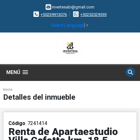
invertesabi@gmail.com
+50239913076
+50252029595
Select Language
▼
MENÚ
Inicio
Detalles del inmueble
Código
. 7241414
Renta de Apartaestudio