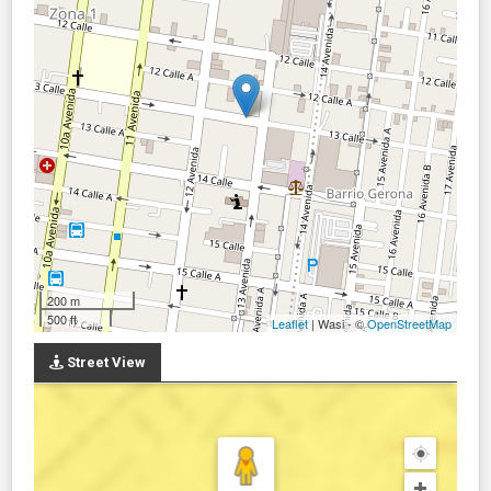
200 m
500 ft
Leaflet
| Wasi - ©
OpenStreetMap
Street View