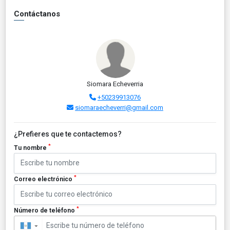
Contáctanos
Siomara Echeverria
+50239913076
siomaraecheverri@gmail.com
¿Prefieres que te contactemos?
*
Tu nombre
*
Correo electrónico
*
Número de teléfono
▼