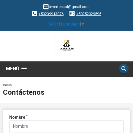
invertesabi@gmail.com
+50239913076
+50252029595
Select Language
▼
MENÚ
Inicio
Contáctenos
*
Nombre