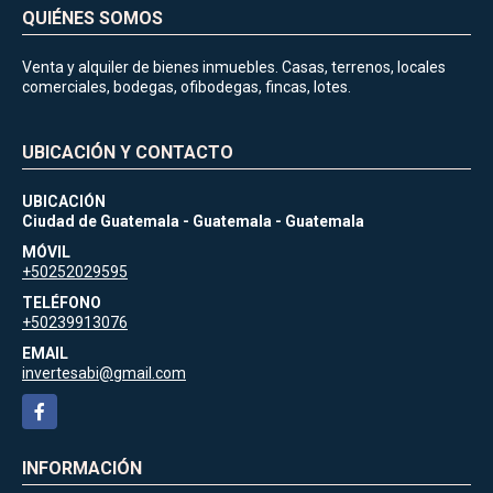
QUIÉNES SOMOS
Venta y alquiler de bienes inmuebles. Casas, terrenos, locales
comerciales, bodegas, ofibodegas, fincas, lotes.
UBICACIÓN Y CONTACTO
UBICACIÓN
Ciudad de Guatemala - Guatemala - Guatemala
MÓVIL
+50252029595
TELÉFONO
+50239913076
EMAIL
invertesabi@gmail.com
Facebook
INFORMACIÓN