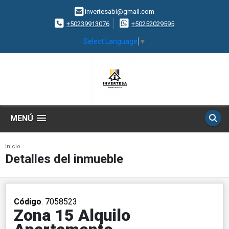
invertesabi@gmail.com
+50239913076
+50252029595
Select Language
▼
MENÚ
Inicio
Detalles del inmueble
Código
. 7058523
Zona 15 Alquilo