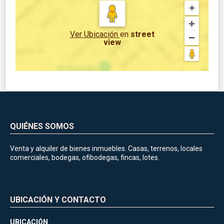
Ver Ubicación
en
street
view
QUIÉNES SOMOS
Venta y alquiler de bienes inmuebles. Casas, terrenos, locales
comerciales, bodegas, ofibodegas, fincas, lotes.
UBICACIÓN Y CONTACTO
UBICACIÓN