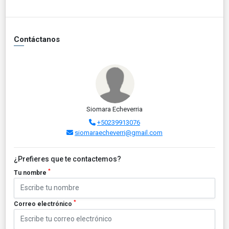
Contáctanos
Siomara Echeverria
+50239913076
siomaraecheverri@gmail.com
¿Prefieres que te contactemos?
*
Tu nombre
*
Correo electrónico