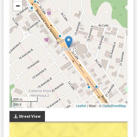
−
200 m
500 ft
Leaflet
| Wasi - ©
OpenStreetMap
Street View