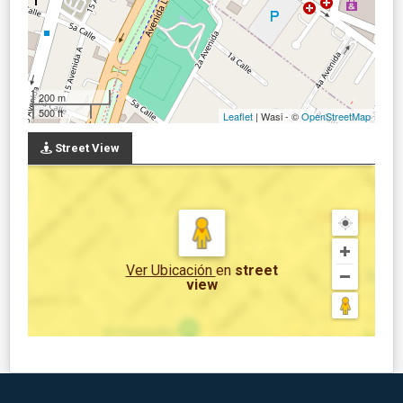
200 m
500 ft
Leaflet
| Wasi - ©
OpenStreetMap
Street View
Ver Ubicación
en
street
view