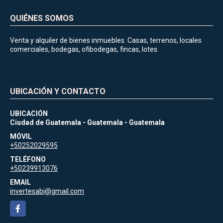
QUIÉNES SOMOS
Venta y alquiler de bienes inmuebles. Casas, terrenos, locales
comerciales, bodegas, ofibodegas, fincas, lotes.
UBICACIÓN Y CONTACTO
UBICACIÓN
Ciudad de Guatemala - Guatemala - Guatemala
MÓVIL
+50252029595
TELÉFONO
+50239913076
EMAIL
invertesabi@gmail.com
Facebook