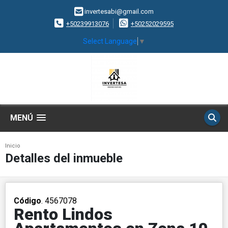
invertesabi@gmail.com
+50239913076
+50252029595
Select Language
▼
MENÚ
Inicio
Detalles del inmueble
Código
. 4567078
Rento Lindos