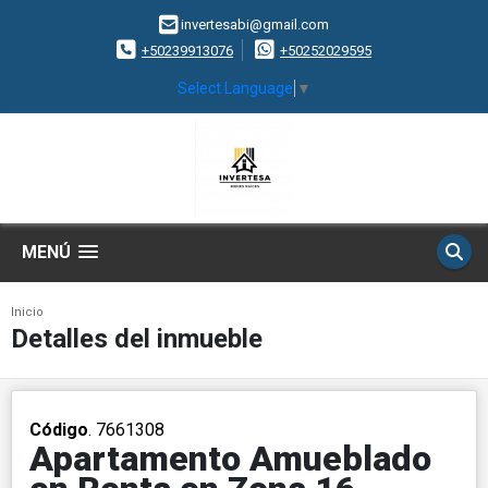
invertesabi@gmail.com
+50239913076
+50252029595
Select Language
▼
MENÚ
Inicio
Detalles del inmueble
Código
. 7661308
Apartamento Amueblado