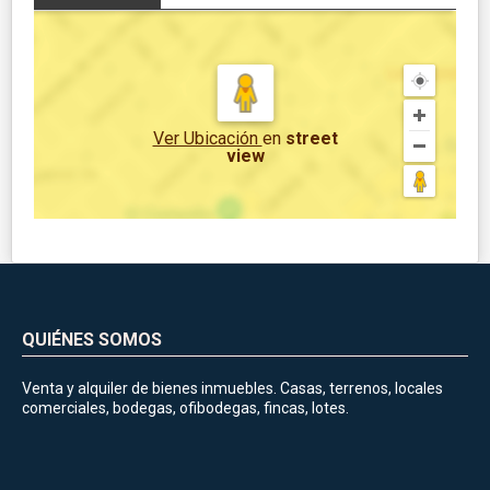
Ver Ubicación
en
street
view
QUIÉNES SOMOS
Venta y alquiler de bienes inmuebles. Casas, terrenos, locales
comerciales, bodegas, ofibodegas, fincas, lotes.