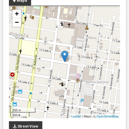
Mapa
+
−
200 m
500 ft
Leaflet
| Wasi - ©
OpenStreetMap
Street View