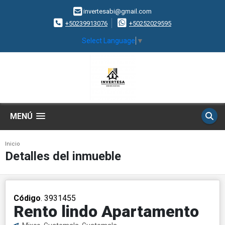
invertesabi@gmail.com
+50239913076
+50252029595
Select Language
▼
MENÚ
Inicio
Detalles del inmueble
Código
. 3931455
Rento lindo Apartamento