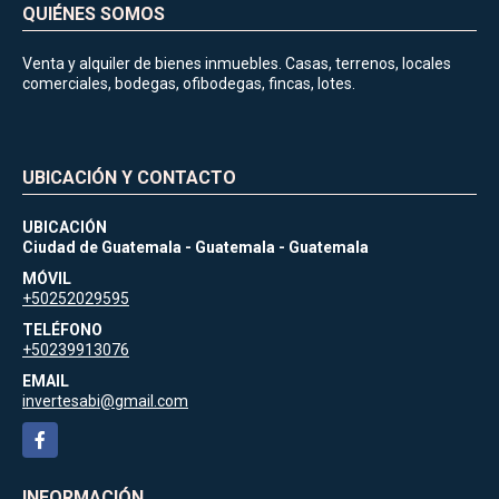
QUIÉNES SOMOS
Venta y alquiler de bienes inmuebles. Casas, terrenos, locales
comerciales, bodegas, ofibodegas, fincas, lotes.
UBICACIÓN Y CONTACTO
UBICACIÓN
Ciudad de Guatemala - Guatemala - Guatemala
MÓVIL
+50252029595
TELÉFONO
+50239913076
EMAIL
invertesabi@gmail.com
Facebook
INFORMACIÓN