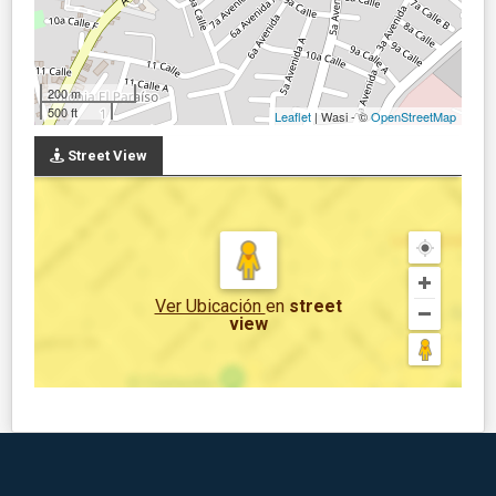
200 m
500 ft
Leaflet
| Wasi - ©
OpenStreetMap
Street View
Ver Ubicación
en
street
view