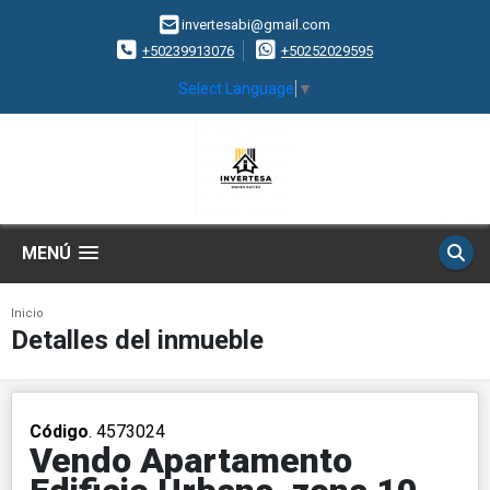
invertesabi@gmail.com
+50239913076
+50252029595
Select Language
▼
MENÚ
Inicio
Detalles del inmueble
Código
. 4573024
Vendo Apartamento