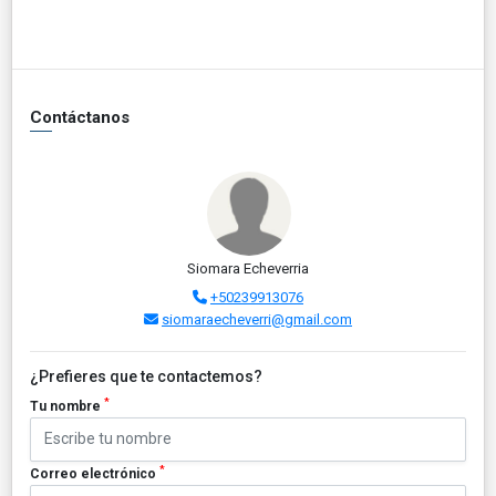
Contáctanos
Siomara Echeverria
+50239913076
siomaraecheverri@gmail.com
¿Prefieres que te contactemos?
*
Tu nombre
*
Correo electrónico