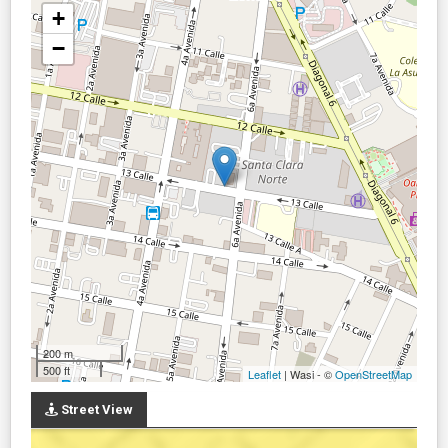
+
−
200 m
500 ft
Leaflet
| Wasi - ©
OpenStreetMap
Street View