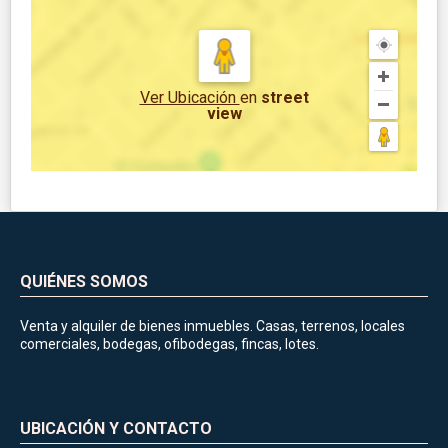
Ver Ubicación
en
street
view
QUIÉNES SOMOS
Venta y alquiler de bienes inmuebles. Casas, terrenos, locales
comerciales, bodegas, ofibodegas, fincas, lotes.
UBICACIÓN Y CONTACTO