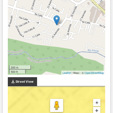
200 m
500 ft
Leaflet
| Wasi - ©
OpenStreetMap
Street View