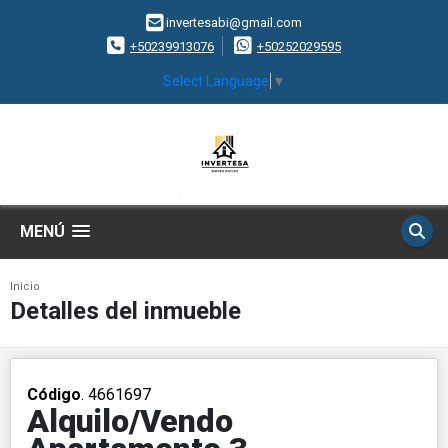
invertesabi@gmail.com
+50239913076
+50252029595
Select Language
▼
MENÚ
Inicio
Detalles del inmueble
Código
. 4661697
Alquilo/Vendo