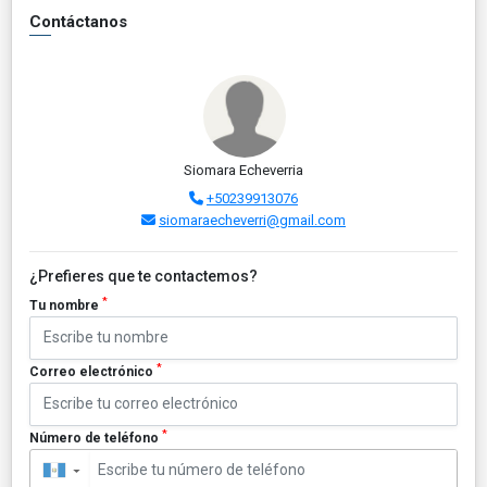
Contáctanos
Siomara Echeverria
+50239913076
siomaraecheverri@gmail.com
¿Prefieres que te contactemos?
*
Tu nombre
*
Correo electrónico
*
Número de teléfono
▼