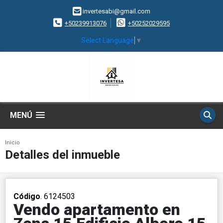
invertesabi@gmail.com
+50239913076
+50252029595
Select Language
▼
MENÚ
Inicio
Detalles del inmueble
Código
. 6124503
Vendo apartamento en