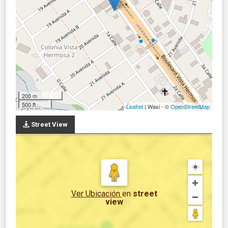
200 m
500 ft
Leaflet
| Wasi - ©
OpenStreetMap
Street View
Ver Ubicación
en
street
view