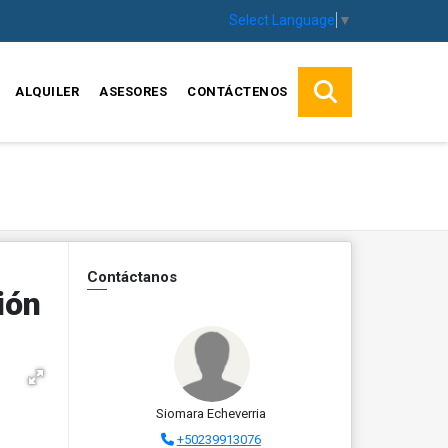
Select Language
▼
ALQUILER
ASESORES
CONTÁCTENOS
Contáctanos
ión
Siomara Echeverria
+50239913076