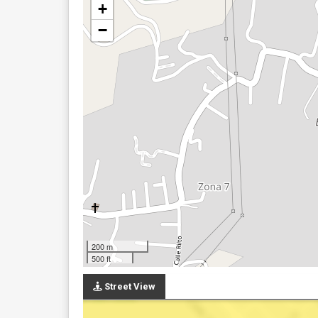
+
−
200 m
500 ft
Street View