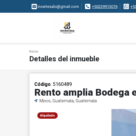
invertesabi@gmail.com
+50239913076
+5
Inicio
Detalles del inmueble
Código
. 5160489
Rento amplia Bodega e
Mixco, Guatemala, Guatemala
Alquilado