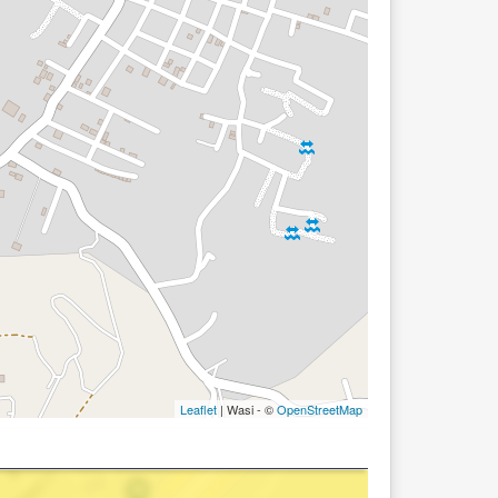
Leaflet
| Wasi - ©
OpenStreetMap