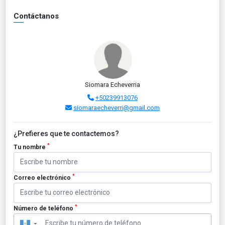
Contáctanos
Siomara Echeverria
+50239913076
siomaraecheverri@gmail.com
¿Prefieres que te contactemos?
*
Tu nombre
*
Correo electrónico
*
Número de teléfono
▼