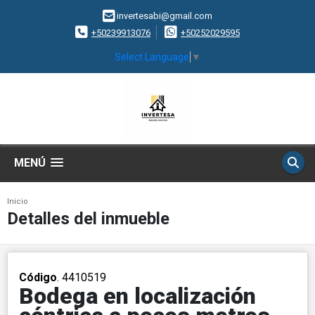
invertesabi@gmail.com
+50239913076
+50252029595
Select Language
▼
MENÚ
Inicio
Detalles del inmueble
Código
. 4410519
Bodega en localización