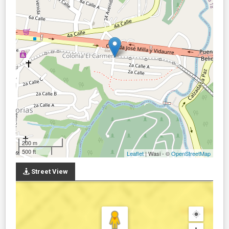
200 m
500 ft
Leaflet
| Wasi - ©
OpenStreetMap
Street View