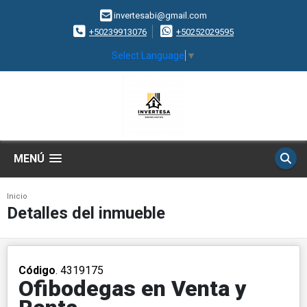
invertesabi@gmail.com
+50239913076
+50252029595
Select Language
▼
MENÚ
Inicio
Detalles del inmueble
Código
. 4319175
Ofibodegas en Venta y