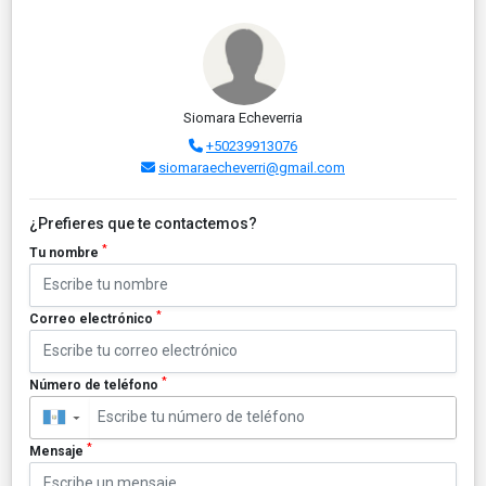
Siomara Echeverria
+50239913076
siomaraecheverri@gmail.com
¿Prefieres que te contactemos?
*
Tu nombre
*
Correo electrónico
*
Número de teléfono
▼
*
Mensaje