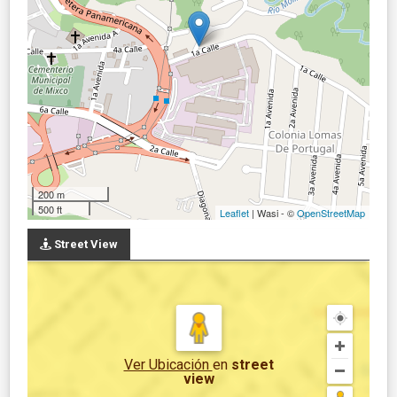
200 m
500 ft
Leaflet
| Wasi - ©
OpenStreetMap
Street View
Ver Ubicación
en
street
view