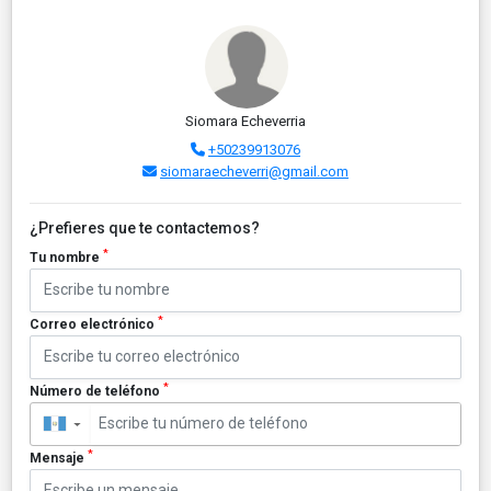
Siomara Echeverria
+50239913076
siomaraecheverri@gmail.com
¿Prefieres que te contactemos?
*
Tu nombre
*
Correo electrónico
*
Número de teléfono
▼
*
Mensaje