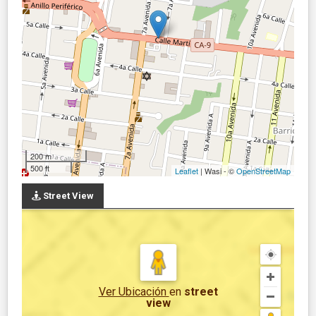
200 m
500 ft
Leaflet
| Wasi - ©
OpenStreetMap
Street View
Ver Ubicación
en
street
view