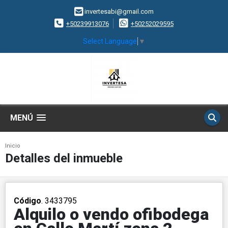
invertesabi@gmail.com
+50239913076
+50252029595
Select Language
▼
MENÚ
Inicio
Detalles del inmueble
Código
. 3433795
Alquilo o vendo ofibodega