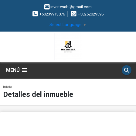
invertesabi@gmail.com
+50239913076
+50252029595
Select Language
▼
MENÚ
Inicio
Detalles del inmueble