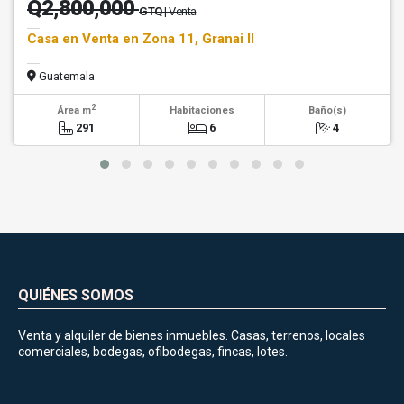
Q2,800,000
GTQ
| Venta
Casa en Venta en Zona 11, Granai II
Guatemala
2
Área m
Habitaciones
Baño(s)
291
6
4
QUIÉNES SOMOS
Venta y alquiler de bienes inmuebles. Casas, terrenos, locales
comerciales, bodegas, ofibodegas, fincas, lotes.