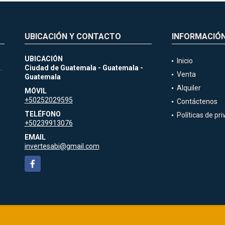
UBICACIÓN Y CONTACTO
INFORMACIÓ
UBICACIÓN
Inicio
.
Ciudad de Guatemala - Guatemala -
Venta
Guatemala
Alquiler
MÓVIL
+50252029595
Contáctenos
TELÉFONO
Políticas de pr
+50239913076
EMAIL
invertesabi@gmail.com
Facebook