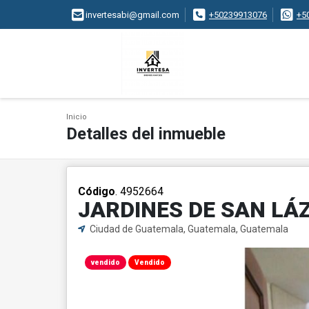
invertesabi@gmail.com
+50239913076
+5
Inicio
Detalles del inmueble
Código
. 4952664
JARDINES DE SAN LÁ
Ciudad de Guatemala, Guatemala, Guatemala
vendido
Vendido