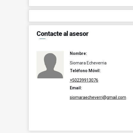
Contacte al asesor
Nombre:
Siomara Echeverria
Teléfono Móvil:
+50239913076
Email:
siomaraecheverri@gmail.com