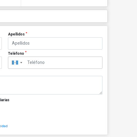
*
Apellidos
*
Teléfono
▼
iarias
cidad