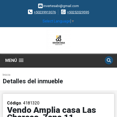
invertesabi@gmail.com
+50239913076
+50252029595
Select Language
▼
MENÚ
Inicio
Detalles del inmueble
Código
. 4181320
Vendo Amplia casa Las