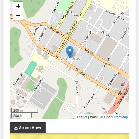
+
−
200 m
500 ft
Leaflet
| Wasi - ©
OpenStreetMap
Street View