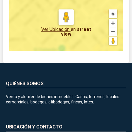
Ver Ubicación
en
street
view
QUIÉNES SOMOS
Venta y alquiler de bienes inmuebles. Casas, terrenos, locales
comerciales, bodegas, ofibodegas, fincas, lotes.
UBICACIÓN Y CONTACTO