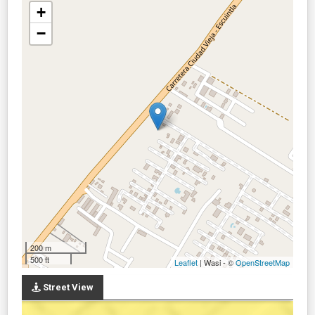
+
−
200 m
500 ft
Leaflet
| Wasi - ©
OpenStreetMap
Street View