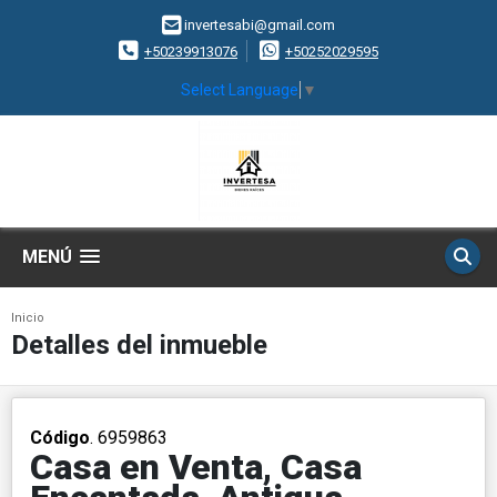
invertesabi@gmail.com
+50239913076
+50252029595
Select Language
▼
MENÚ
Inicio
Detalles del inmueble
Código
. 6959863
Casa en Venta, Casa