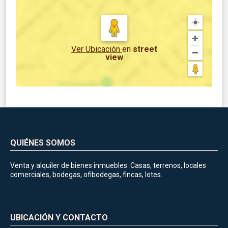
Ver Ubicación
en
street
view
QUIÉNES SOMOS
Venta y alquiler de bienes inmuebles. Casas, terrenos, locales
comerciales, bodegas, ofibodegas, fincas, lotes.
UBICACIÓN Y CONTACTO