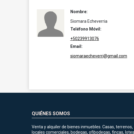
Nombre:
Siomara Echeverria
Teléfono Móvil:
+50239913076
Email:
siomaraecheverri@gmail.com
QUIÉNES SOMOS
Venta y alquiler de bienes inmuebles. Casas, terrenos,
locales comerciales, bodegas, ofibodegas, fincas, lotes