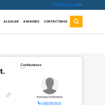
Select Language
▼
ALQUILER
ASESORES
CONTÁCTENOS
Contáctanos
t.
Siomara Echeverria
+50239913076