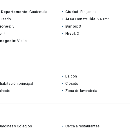
/ Departamento:
Guatemala
Ciudad:
Fraijanes
Usado
Área Construida:
240 m²
iones:
5
Baños:
3
o:
4
Nivel:
2
 negocio:
Venta
Balcón
habitación principal
Clósets
minado
Zona de lavandería
Jardines y Colegios
Cerca a restaurantes