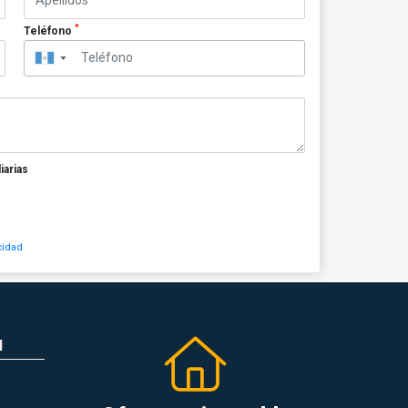
*
Teléfono
▼
iarias
cidad
N