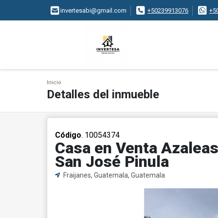
invertesabi@gmail.com
+50239913076
+5
Inicio
Detalles del inmueble
Código
. 10054374
Casa en Venta Azaleas
San José Pinula
Fraijanes, Guatemala, Guatemala