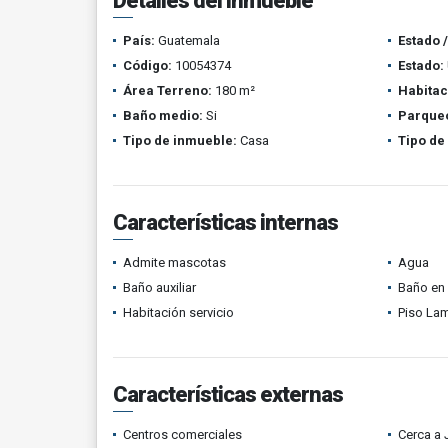
Detalles del inmueble
País:
Guatemala
Estado 
Código:
10054374
Estado:
Área Terreno:
180 m²
Habitac
Baño medio:
Si
Parque
Tipo de inmueble:
Casa
Tipo de
Características internas
Admite mascotas
Agua
Baño auxiliar
Baño en 
Habitación servicio
Piso La
Características externas
Centros comerciales
Cerca a 