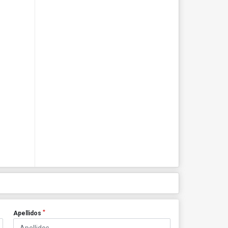
*
Apellidos