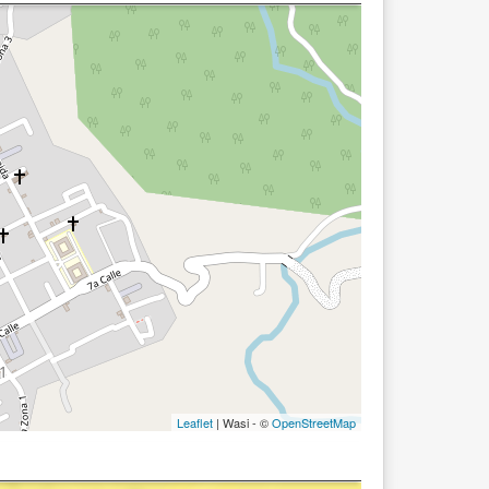
Leaflet
| Wasi - ©
OpenStreetMap