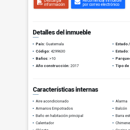
Descargar
Recomendar inmueble
información
por correo electrónico
Detalles del inmueble
País:
Guatemala
Estado 
Código:
4299630
Estado:
Baños:
>10
Parque
Año construcción:
2017
Tipo de
Características internas
Aire acondicionado
Alarma
Armarios Empotrados
Balcón
Baño en habitación principal
Barra es
Calentador
Chimene