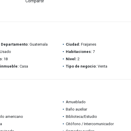
Compartir
/ Departamento:
Guatemala
Ciudad:
Fraijanes
Usado
Habitaciones:
7
o:
18
Nivel:
2
 inmueble:
Casa
Tipo de negocio:
Venta
Amueblado
Baño auxiliar
tilo americano
Biblioteca/Estudio
a
Citófono / Intercomunicador