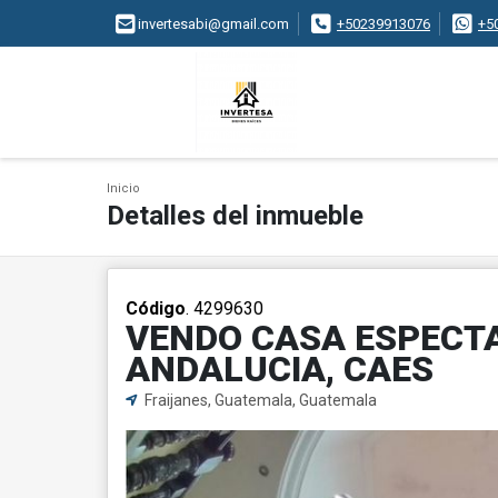
invertesabi@gmail.com
+50239913076
+5
Inicio
Detalles del inmueble
Código
. 4299630
VENDO CASA ESPECTA
ANDALUCIA, CAES
Fraijanes, Guatemala, Guatemala