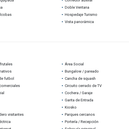
equipada
Comedor auxiliar
sa
Doble Ventana
alcobas
Hospedaje Turismo
Vista panorámica
frutales
Área Social
nativos
Bungalow / pareado
e futbol
Cancha de squash
comerciales
Circuito cerrado de TV
ial
Cochera / Garaje
Garita de Entrada
Kiosko
ero visitantes
Parques cercanos
éctrica
Portería / Recepción
nternet
Sobre vía principal