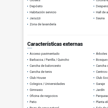
Clósets
Cocina 
Depósito
Despen
Habitación servicio
Hall de 
Jacuzzi
Sauna
Zona de lavandería
Características externas
Acceso pavimentado
Árboles 
Barbacoa / Parrilla / Quincho
Bosque 
Cancha de baloncesto
Cancha d
Cancha de tenis
Centros 
Club House
Club Soc
Colegios / Universidades
Garaje
Gimnasio
Jardín
Oficina de negocios
Parquead
Patio
Planta el
Pozo de agua natural
Sala de i