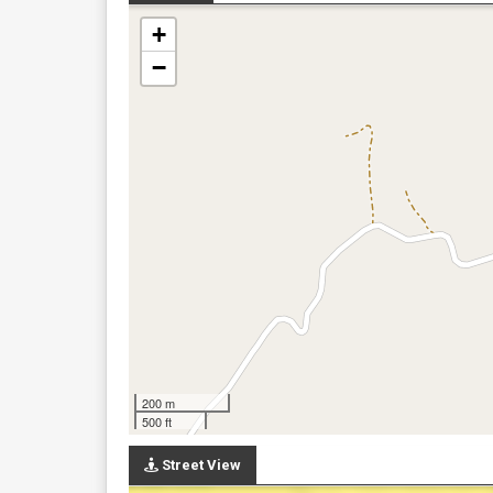
+
−
200 m
500 ft
Street View