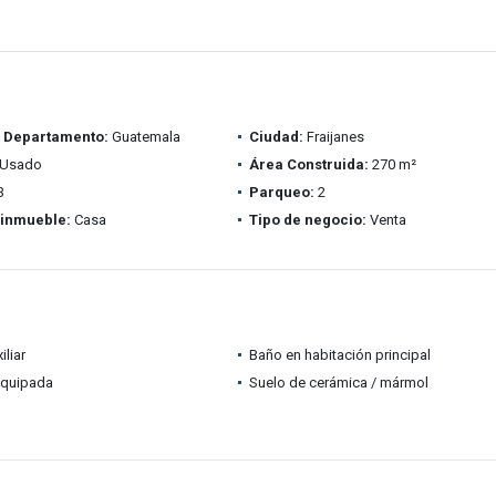
/ Departamento:
Guatemala
Ciudad:
Fraijanes
Usado
Área Construida:
270 m²
3
Parqueo:
2
 inmueble:
Casa
Tipo de negocio:
Venta
iliar
Baño en habitación principal
equipada
Suelo de cerámica / mármol