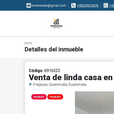
invertesabi@gmail.com
+50239913076
+5
Inicio
Detalles del inmueble
Código
. 6916322
Venta de linda casa en
Fraijanes, Guatemala, Guatemala
vendido
Vendido