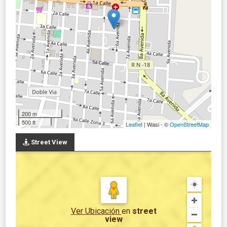
200 m
500 ft
Leaflet
| Wasi - ©
OpenStreetMap
Street View
Ver Ubicación
en
street
view