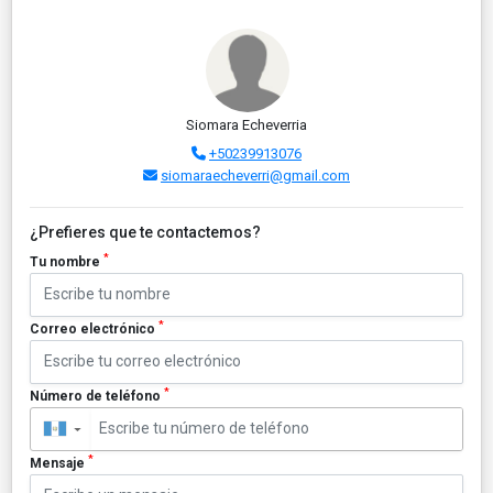
Siomara Echeverria
+50239913076
siomaraecheverri@gmail.com
¿Prefieres que te contactemos?
*
Tu nombre
*
Correo electrónico
*
Número de teléfono
▼
*
Mensaje