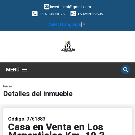
invertesabi@gmail.com
+50239913076
+50252029595
Select Language
▼
MENÚ
Inicio
Detalles del inmueble
Código
. 9761883
Casa en Venta en Los