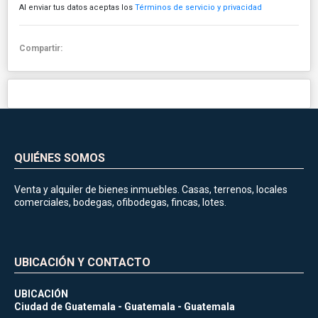
Al enviar tus datos aceptas los
Términos de servicio y privacidad
Compartir:
QUIÉNES SOMOS
Venta y alquiler de bienes inmuebles. Casas, terrenos, locales
comerciales, bodegas, ofibodegas, fincas, lotes.
UBICACIÓN Y CONTACTO
UBICACIÓN
Ciudad de Guatemala - Guatemala - Guatemala