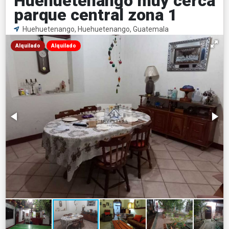
Huehuetenango muy cerca
parque central zona 1
Huehuetenango, Huehuetenango, Guatemala
Alquilado
Alquilado