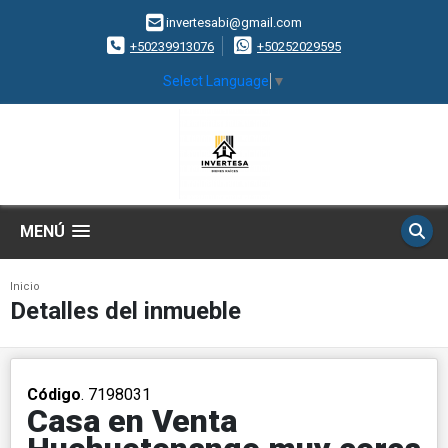
invertesabi@gmail.com
+50239913076
+50252029595
Select Language
▼
MENÚ
Inicio
Detalles del inmueble
Código
. 7198031
Casa en Venta