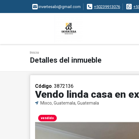
invertesabi@gmail.com
+50239913076
+5
Inicio
Detalles del inmueble
Código
. 3872136
Vendo linda casa en e
Mixco, Guatemala, Guatemala
vendido