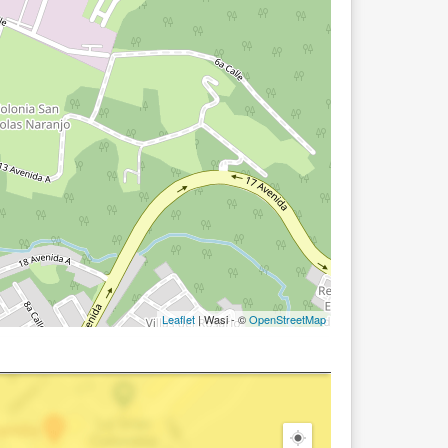
Leaflet
| Wasi - ©
OpenStreetMap