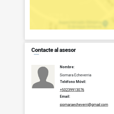
Contacte al asesor
Nombre:
Siomara Echeverria
Teléfono Móvil:
+50239913076
Email:
siomaraecheverri@gmail.com