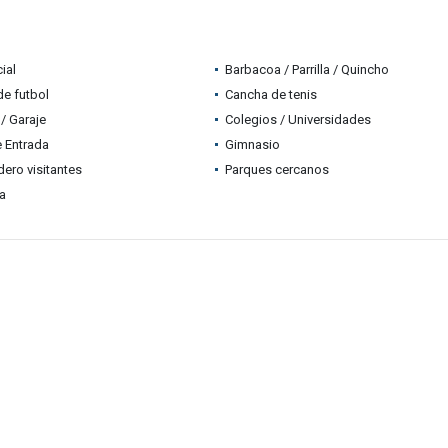
ial
Barbacoa / Parrilla / Quincho
e futbol
Cancha de tenis
/ Garaje
Colegios / Universidades
e Entrada
Gimnasio
ero visitantes
Parques cercanos
ia