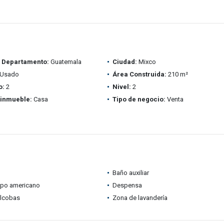
/ Departamento:
Guatemala
Ciudad:
Mixco
Usado
Área Construida:
210 m²
o:
2
Nivel:
2
 inmueble:
Casa
Tipo de negocio:
Venta
Baño auxiliar
ipo americano
Despensa
alcobas
Zona de lavandería