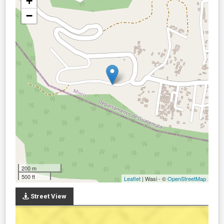
+
−
200 m
500 ft
Leaflet
| Wasi - ©
OpenStreetMap
Street View