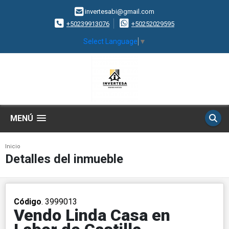
invertesabi@gmail.com
+50239913076
+50252029595
Select Language
▼
MENÚ
Inicio
Detalles del inmueble
Código
. 3999013
Vendo Linda Casa en