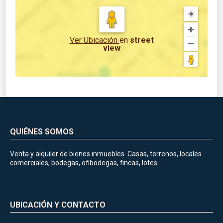
Ver Ubicación
en
street
view
QUIÉNES SOMOS
Venta y alquiler de bienes inmuebles. Casas, terrenos, locales
comerciales, bodegas, ofibodegas, fincas, lotes.
UBICACIÓN Y CONTACTO