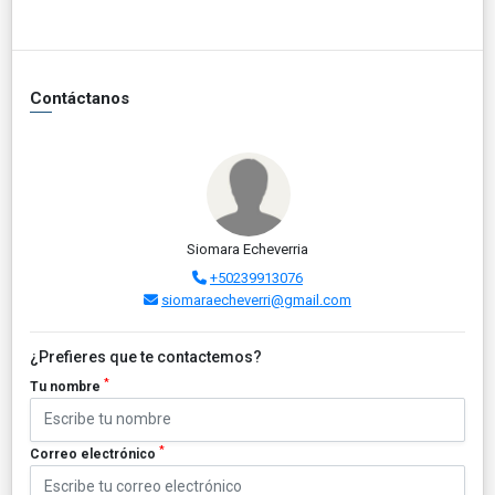
Contáctanos
Siomara Echeverria
+50239913076
siomaraecheverri@gmail.com
¿Prefieres que te contactemos?
*
Tu nombre
*
Correo electrónico