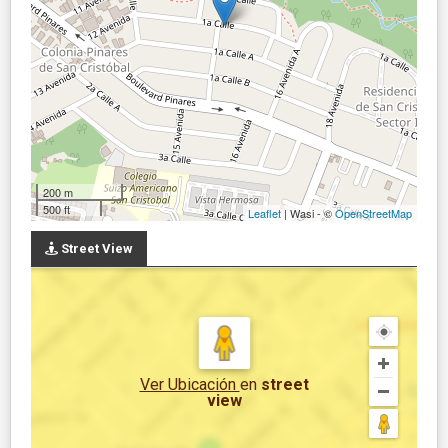
200 m
500 ft
Leaflet
| Wasi - ©
OpenStreetMap
Street View
Ver Ubicación
en
street
view