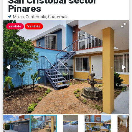
San Cristobal sector
Pinares
Mixco, Guatemala, Guatemala
vendido
Vendido