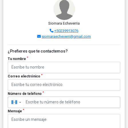
Siomara Echeverria
+50239913076
siomaraecheverri@gmail.com
¿Prefieres que te contactemos?
*
Tu nombre
*
Correo electrónico
*
Número de teléfono
▼
*
Mensaje