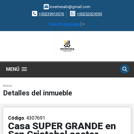
invertesabi@gmail.com
+50239913076
+50252029595
Select Language
▼
MENÚ
Inicio
Detalles del inmueble
Código
. 4307691
Casa SUPER GRANDE en