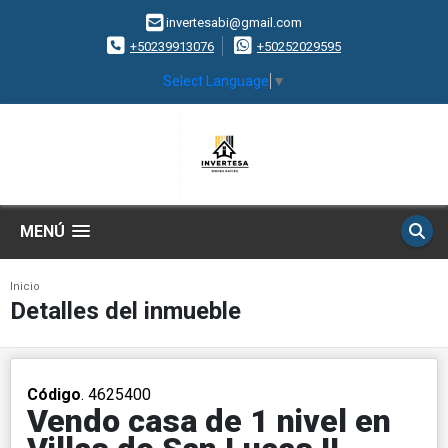
invertesabi@gmail.com
+50239913076
+50252029595
Select Language
▼
MENÚ
Inicio
Detalles del inmueble
Código
. 4625400
Vendo casa de 1 nivel en