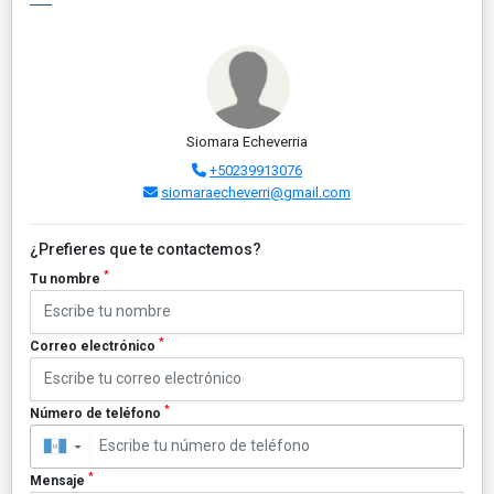
Siomara Echeverria
+50239913076
siomaraecheverri@gmail.com
¿Prefieres que te contactemos?
*
Tu nombre
*
Correo electrónico
*
Número de teléfono
▼
*
Mensaje