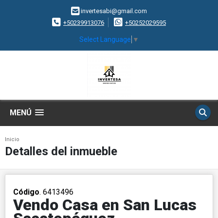
invertesabi@gmail.com
+50239913076
+50252029595
Select Language
▼
MENÚ
Inicio
Detalles del inmueble
Código
. 6413496
Vendo Casa en San Lucas