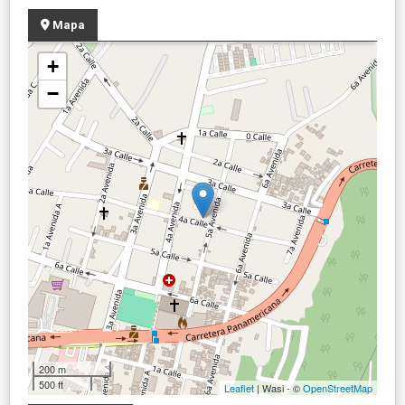
Mapa
+
−
200 m
500 ft
Leaflet
| Wasi - ©
OpenStreetMap