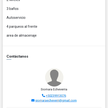
3 baños
Autoservicio
4 parqueos al frente
area de almacenaje
Contáctanos
Siomara Echeverria
+50239913076
siomaraecheverri@gmail.com