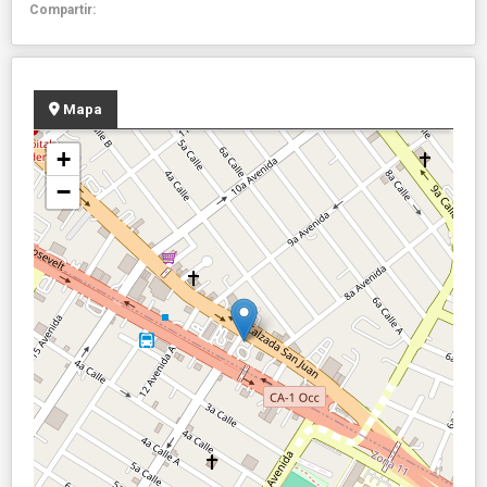
Compartir:
Mapa
+
−