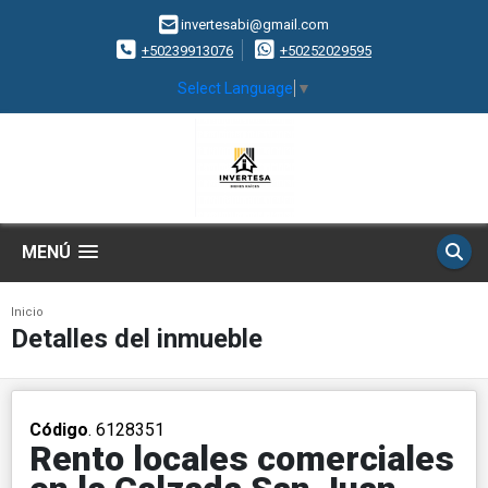
invertesabi@gmail.com
+50239913076
+50252029595
Select Language
▼
MENÚ
Inicio
Detalles del inmueble
Código
. 6128351
Rento locales comerciales