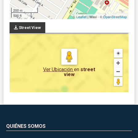
200 m
500 ft
Leaflet
| Wasi - ©
OpenStreetMap
Street View
Ver Ubicación
en
street
view
QUIÉNES SOMOS