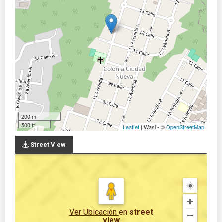
200 m
500 ft
Leaflet
| Wasi - ©
OpenStreetMap
Street View
Ver Ubicación
en
street
view