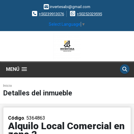
invertesabi@gmail.com
+50239913076
+50252029595
Select Language
▼
MENÚ
Inicio
Detalles del inmueble
Código
. 5364863
Alquilo Local Comercial en