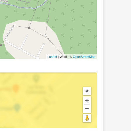
Leaflet
| Wasi - ©
OpenStreetMap