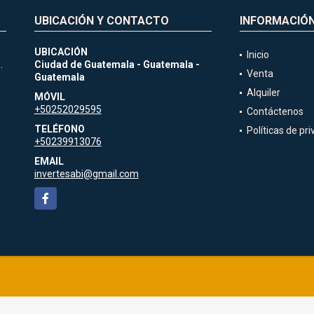
UBICACIÓN Y CONTACTO
INFORMACIÓ
UBICACIÓN
Inicio
.
Ciudad de Guatemala - Guatemala -
Venta
Guatemala
Alquiler
MÓVIL
+50252029595
Contáctenos
TELÉFONO
Políticas de pr
+50239913076
EMAIL
invertesabi@gmail.com
Facebook