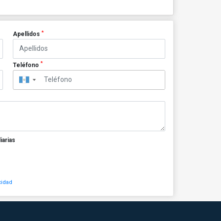
*
Apellidos
*
Teléfono
▼
iarias
cidad