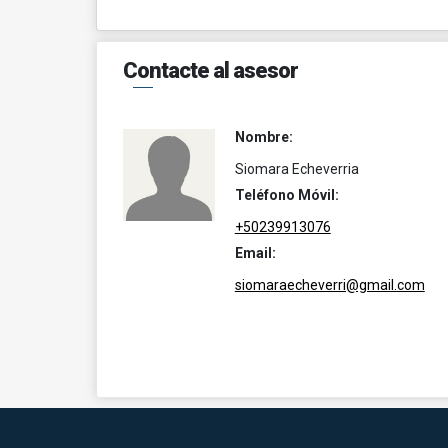
Contacte al asesor
Nombre:
Siomara Echeverria
Teléfono Móvil:
+50239913076
Email:
siomaraecheverri@gmail.com