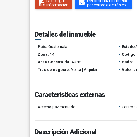
Descargar
Recomendar inmueble
información
por correo electrónico
Detalles del inmueble
País:
Guatemala
Estado 
Zona:
14
Código:
Área Construida:
40 m²
Baño:
1
Tipo de negocio:
Venta | Alquiler
Valor d
Características externas
Acceso pavimentado
Centros 
Descripción Adicional