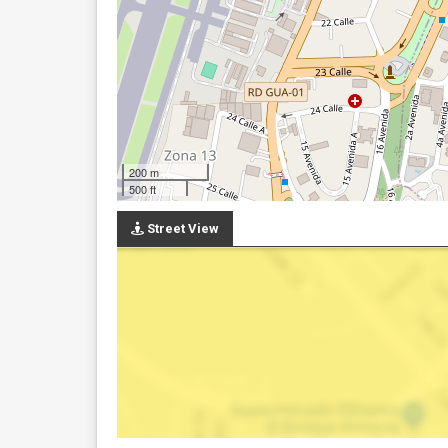
200 m
500 ft
Street View