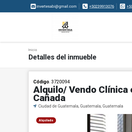
invertesabi@gmail.com
+50239913076
+5
Inicio
Detalles del inmueble
Código
. 3720094
Alquilo/ Vendo Clínica
Cañada
Ciudad de Guatemala, Guatemala, Guatemala
Alquilado