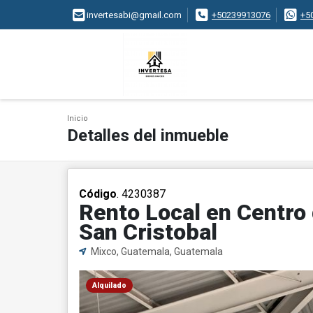
invertesabi@gmail.com
+50239913076
+5
Inicio
Detalles del inmueble
Código
. 4230387
Rento Local en Centro 
San Cristobal
Mixco, Guatemala, Guatemala
Alquilado