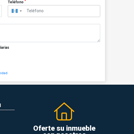
*
Teléfono
▼
iarias
cidad
N
Oferte su inmueble