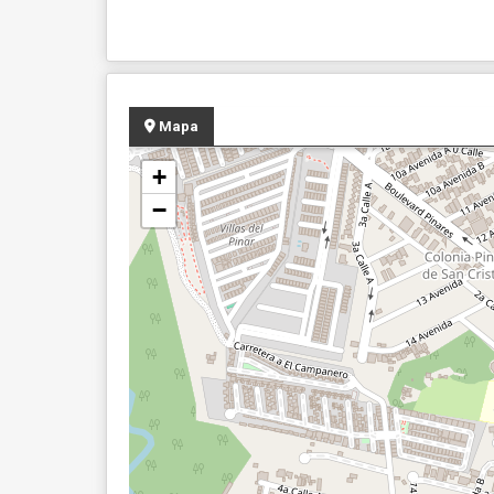
Mapa
+
−