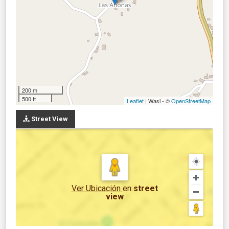
200 m
500 ft
Leaflet
| Wasi - ©
OpenStreetMap
Street View
Ver Ubicación
en
street
view