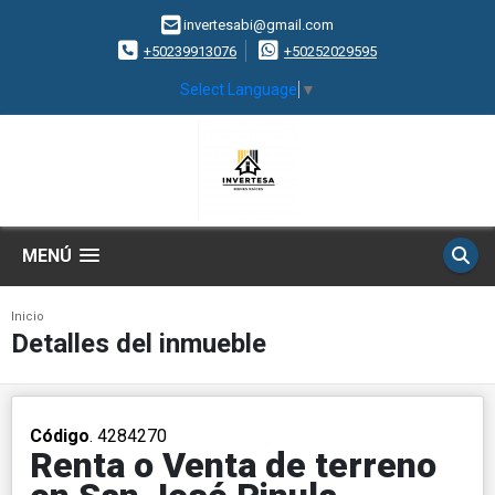
invertesabi@gmail.com
+50239913076
+50252029595
Select Language
▼
MENÚ
Inicio
Detalles del inmueble
Código
. 4284270
Renta o Venta de terreno