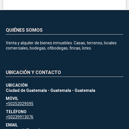
QUIÉNES SOMOS
Venta y alquiler de bienes inmuebles. Casas, terrenos, locales
comerciales, bodegas, ofibodegas, fincas, lotes.
UBICACIÓN Y CONTACTO
UBICACIÓN
Ciudad de Guatemala - Guatemala - Guatemala
MÓVIL
+50252029595
TELÉFONO
+50239913076
EMAIL