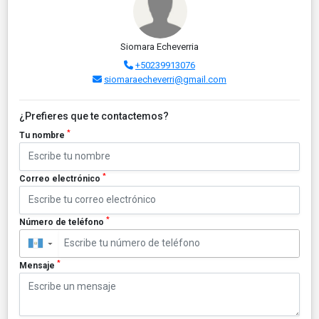
Siomara Echeverria
+50239913076
siomaraecheverri@gmail.com
¿Prefieres que te contactemos?
*
Tu nombre
*
Correo electrónico
*
Número de teléfono
▼
*
Mensaje