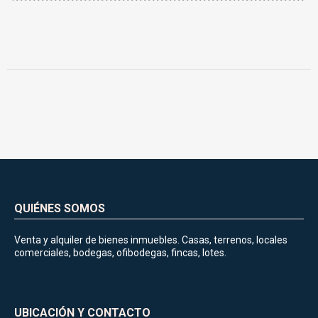
QUIÉNES SOMOS
Venta y alquiler de bienes inmuebles. Casas, terrenos, locales
comerciales, bodegas, ofibodegas, fincas, lotes.
UBICACIÓN Y CONTACTO