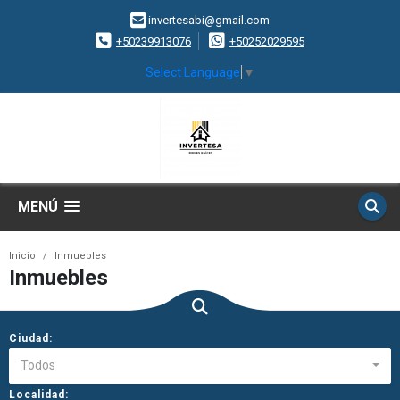
invertesabi@gmail.com
+50239913076
+50252029595
Select Language
▼
MENÚ
Inicio
Inmuebles
Inmuebles
Ciudad:
Todos
Localidad: