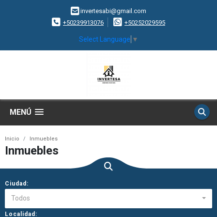
invertesabi@gmail.com
+50239913076
+50252029595
Select Language
▼
MENÚ
Inicio
Inmuebles
Inmuebles
Ciudad:
Todos
Localidad: