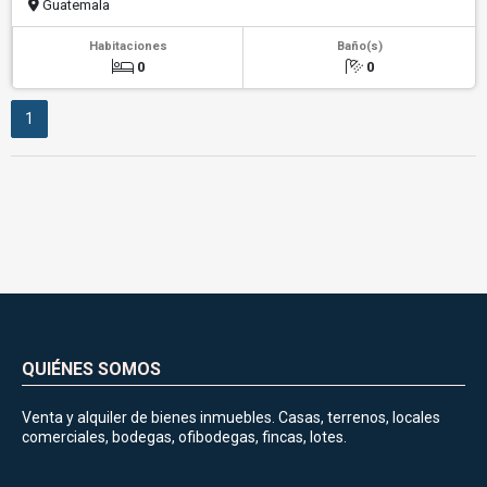
Guatemala
Habitaciones
Baño(s)
0
0
1
QUIÉNES SOMOS
Venta y alquiler de bienes inmuebles. Casas, terrenos, locales
comerciales, bodegas, ofibodegas, fincas, lotes.