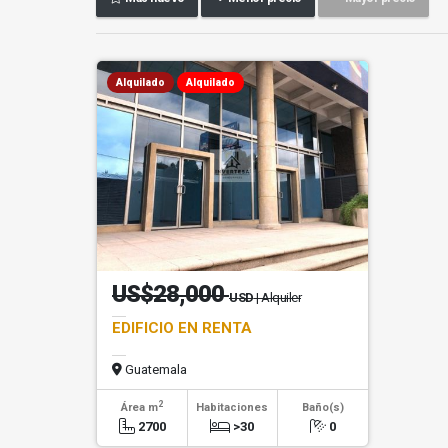
Alquilado
Alquilado
US$28,000
USD
| Alquiler
EDIFICIO EN RENTA
Guatemala
2
Área m
Habitaciones
Baño(s)
2700
>30
0