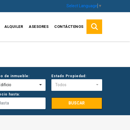
Select Language
▼
ALQUILER
ASESORES
CONTÁCTENOS
po de inmueble:
Estado Propiedad:
dificio
Todos
ecio hasta:
BUSCAR