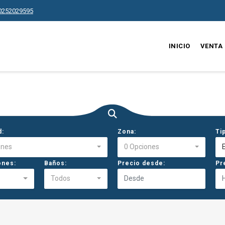
0252029595
INICIO
VENTA
d:
Zona:
Ti
ones
0 Opciones
E
ones:
Baños:
Precio desde:
Pr
Todos