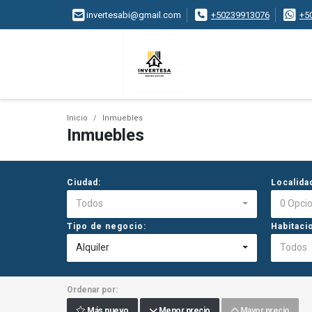
invertesabi@gmail.com
+50239913076
+5
Inicio
Inmuebles
Inmuebles
Ciudad:
Localida
Todos
0 Opci
Tipo de negocio:
Habitaci
Alquiler
Todos
Ordenar por:
Más nuevo
Menor precio
Mayor precio