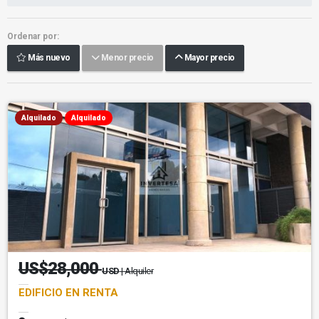
Ordenar por:
Más nuevo
Menor precio
Mayor precio
Alquilado
Alquilado
US$28,000
USD
| Alquiler
EDIFICIO EN RENTA