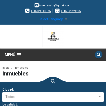
invertesabi@gmail.com
+50239913076
+50252029595
Select Language
▼
MENÚ
Inicio
Inmuebles
Inmuebles
Ciudad:
Todos
Localidad: