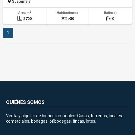
Guatemala
2
Área m
Habitaciones
Baño(s)
2700
>30
0
1
QUIÉNES SOMOS
Venta y alquiler de bienes inmuebles. Casas, terrenos, locales
comerciales, bodegas, ofibodegas, fincas, lotes.