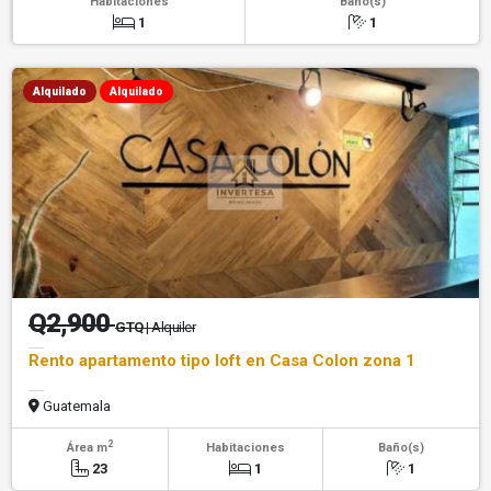
Habitaciones
Baño(s)
1
1
Alquilado
Alquilado
Q2,900
GTQ
| Alquiler
Rento apartamento tipo loft en Casa Colon zona 1
Guatemala
2
Área m
Habitaciones
Baño(s)
23
1
1