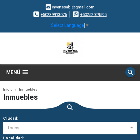
invertesabi@gmail.com
+50239913076
+50252029595
Select Language
▼
MENÚ
Inicio
Inmuebles
Inmuebles
Ciudad:
Todos
Localidad: