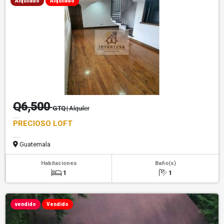
Alquilado
Alquilado
Q6,500
GTQ
| Alquiler
PRECIOSO LOFT
Guatemala
Habitaciones
Baño(s)
1
1
vendido
Vendido