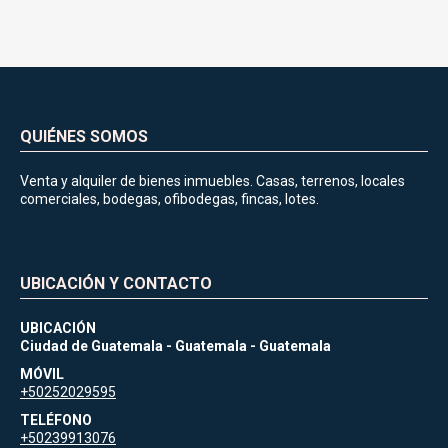
QUIÉNES SOMOS
Venta y alquiler de bienes inmuebles. Casas, terrenos, locales
comerciales, bodegas, ofibodegas, fincas, lotes.
UBICACIÓN Y CONTACTO
UBICACIÓN
Ciudad de Guatemala - Guatemala - Guatemala
MÓVIL
+50252029595
TELÉFONO
+50239913076