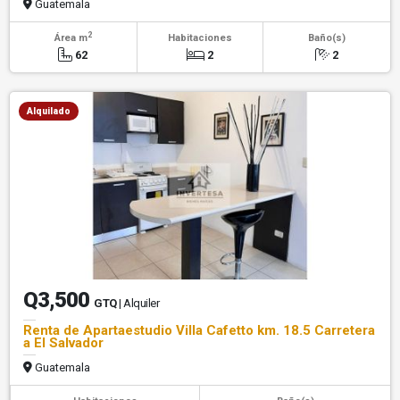
Guatemala
2
Área m
Habitaciones
Baño(s)
62
2
2
Alquilado
Q3,500
GTQ
| Alquiler
Renta de Apartaestudio Villa Cafetto km. 18.5 Carretera
a El Salvador
Guatemala