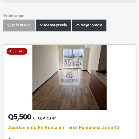
Ordenar por:
Más nuevo
Menor precio
Mayor precio
Alquilado
Q5,500
GTQ
| Alquiler
Apartamento En Renta en Torre Pamplona Zona 13