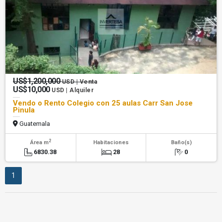
US$1,200,000
USD | Venta
US$10,000
USD | Alquiler
Vendo o Rento Colegio con 25 aulas Carr San Jose
Pinula
Guatemala
2
Área m
Habitaciones
Baño(s)
6830.38
28
0
1